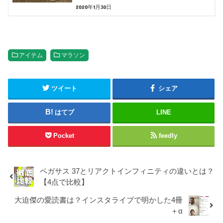
2020年1月30日
アイテム
マラソン
ツイート
シェア
はてブ
LINE
Pocket
feedly
ペガサス 37とリアクトインフィニティの違いとは？
【4点で比較】
大迫傑の愛読書は？インスタライブで明かした4冊
＋α