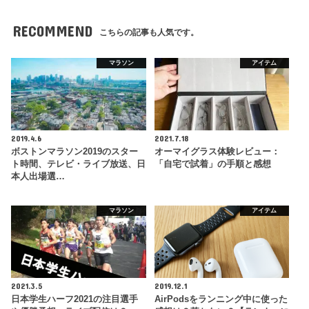
RECOMMEND
こちらの記事も人気です。
マラソン
アイテム
2019.4.6
2021.7.18
ボストンマラソン2019のスター
オーマイグラス体験レビュー：
ト時間、テレビ・ライブ放送、日
「自宅で試着」の手順と感想
本人出場選…
マラソン
アイテム
2021.3.5
2019.12.1
日本学生ハーフ2021の注目選手
AirPodsをランニング中に使った