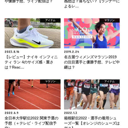
や優勝予想、ライブ配信は？
感想は？落ちない？【ランナーに
よるレ…
アイテム
マラソン
2023.8.16
2019.2.24
【レビュー】ナイキ インフィニ
名古屋ウィメンズマラソン2019
ティ ラン 4のサイズ感・重さ
の注目選手と優勝予想、テレビ中
は？Reac…
継は？
マラソン
アイテム
2022.6.9
2022.1.3
全日本大学駅伝2022 関東予選の
箱根駅伝2022・選手の着用シュ
予想（＋テレビ・ライブ配信予
ーズ一覧【オレンジのシューズは