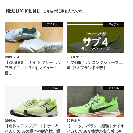
RECOMMEND
こちらの記事も人気です。
アイテム
アイテム
2019.3.31
2020.12.5
【2019最新】ナイキ フリー ラン
サブ4向けランニングシューズ11
フライニット 3.0をレビュー！
選【5大ブランド比較】
履…
アイテム
アイテム
2019.6.1
2019.6.9
【名作をアップデート】ナイキ
【トータルバランス最強】ナイキ
ペガサス 36の重さや耐久性、通
ペガサス 36が抜群の安心感はそ