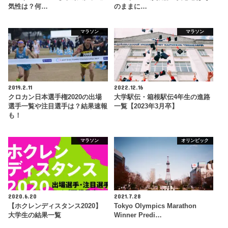
気性は？何…
のままに…
マラソン
マラソン
2019.2.11
2022.12.16
クロカン日本選手権2020の出場
大学駅伝・箱根駅伝4年生の進路
選手一覧や注目選手は？結果速報
一覧【2023年3月卒】
も！
マラソン
オリンピック
2020.6.20
2021.7.28
【ホクレンディスタンス2020】
Tokyo Olympics Marathon
大学生の結果一覧
Winner Predi…