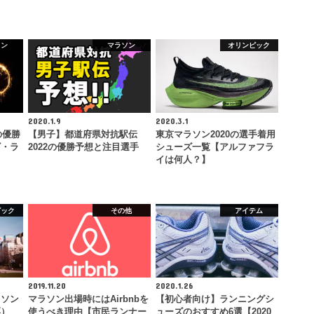
ソン
マラソン
オリンピック
2020.1.9
2020.3.1
の優勝
【男子】都道府県対抗駅伝
東京マラソン2020の選手着用
ビ・ラ
2022の優勝予想と注目選手
シューズ一覧【アルファフラ
イは何人？】
ピック
その他
アイテム
2019.11.20
2020.1.26
ラソン
マラソン出場時にはAirbnbを
【初心者向け】ランニングシ
票）
使うべき理由【市民ランナー
ューズのおすすめ6選【2020