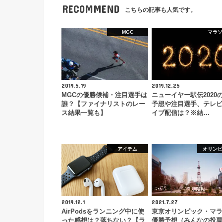
RECOMMEND
こちらの記事も人気です。
MGC
マラ
2019.5.19
2019.12.25
MGCの優勝候補・注目選手は
ニューイヤー駅伝2020
誰？【ファイナリストのレー
予想や注目選手、テレ
ス結果一覧も】
イブ配信は？※結…
アイテム
オリン
2019.12.1
2021.7.27
AirPodsをランニング中に使
東京オリンピック・マ
った感想は？落ちない？【ラ
優勝予想（みんなの投