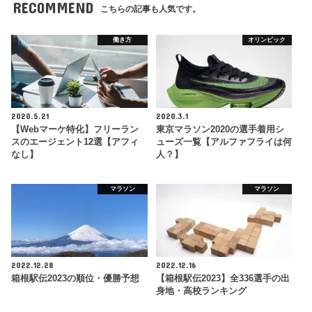
RECOMMEND
こちらの記事も人気です。
働き方
オリンピック
2020.5.21
2020.3.1
【Webマーケ特化】フリーラン
東京マラソン2020の選手着用シ
スのエージェント12選【アフィ
ューズ一覧【アルファフライは何
なし】
人？】
マラソン
マラソン
2022.12.28
2022.12.16
箱根駅伝2023の順位・優勝予想
【箱根駅伝2023】全336選手の出
身地・高校ランキング