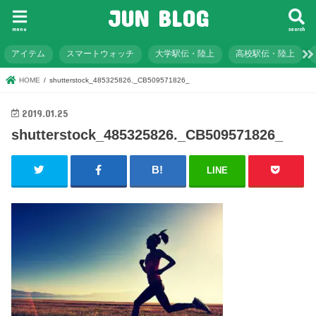
JUN BLOG
menu
search
アイテム
スマートウォッチ
大学駅伝・陸上
高校駅伝・陸上
HOME
shutterstock_485325826._CB509571826_
2019.01.25
shutterstock_485325826._CB509571826_
LINE