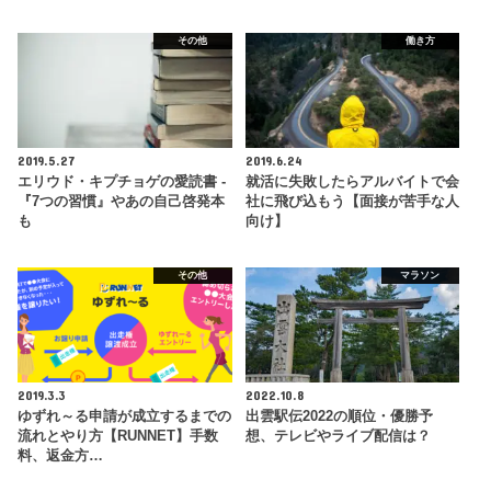
その他
働き方
2019.5.27
2019.6.24
エリウド・キプチョゲの愛読書 -
就活に失敗したらアルバイトで会
『7つの習慣』やあの自己啓発本
社に飛び込もう【面接が苦手な人
も
向け】
その他
マラソン
2019.3.3
2022.10.8
ゆずれ～る申請が成立するまでの
出雲駅伝2022の順位・優勝予
流れとやり方【RUNNET】手数
想、テレビやライブ配信は？
料、返金方…