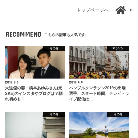
トップページへ
RECOMMEND
こちらの記事も人気です。
その他
マラソン
2019.8.3
2019.4.9
大迫傑の妻・橋本あゆみさん(元
ハンブルクマラソン2019の出場
SKE)のインスタやブログは？馴
選手、スタート時間、テレビ・ラ
れ初めも！
イブ配信は…
その他
その他