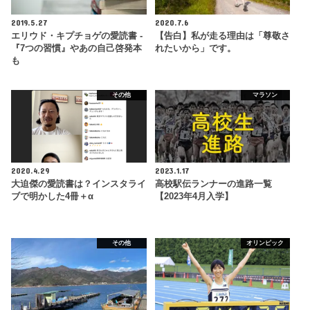
2019.5.27
2020.7.6
エリウド・キプチョゲの愛読書 -
【告白】私が走る理由は「尊敬さ
『7つの習慣』やあの自己啓発本
れたいから」です。
も
その他
マラソン
2020.4.29
2023.1.17
大迫傑の愛読書は？インスタライ
高校駅伝ランナーの進路一覧
ブで明かした4冊＋α
【2023年4月入学】
その他
オリンピック